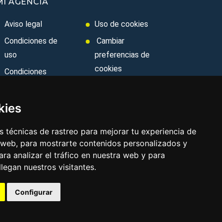
MI AGENCIA
Aviso legal
Uso de cookies
Condiciones de
Cambiar
uso
preferencias de
cookies
Condiciones
Generales
Area privada
Ley de Viajes
Contacto
kies
Combinados
 técnicas de rastreo para mejorar tu experiencia de
Política de
 web, para mostrarte contenidos personalizados y
privacidad
ra analizar el tráfico en nuestra web y para
egan nuestros visitantes.
Configurar
Aviso legal