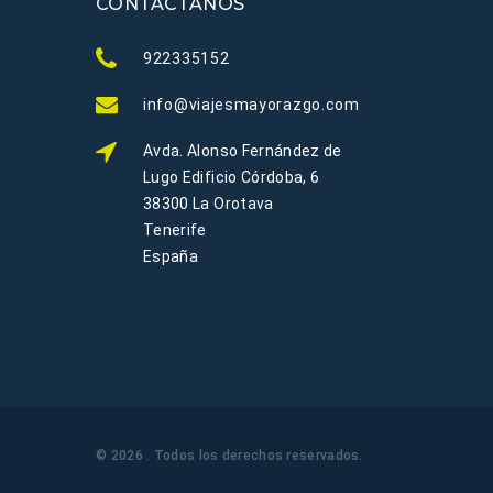
CONTÁCTANOS
922335152
info@viajesmayorazgo.com
Avda. Alonso Fernández de
Lugo Edificio Córdoba, 6
38300 La Orotava
Tenerife
España
©
2026
. Todos los derechos reservados
.