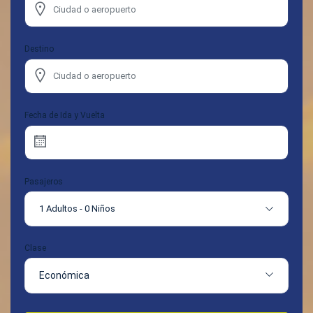
Destino
Fecha de Ida y Vuelta
Pasajeros
1 Adultos
-
0 Niños
Clase
Económica