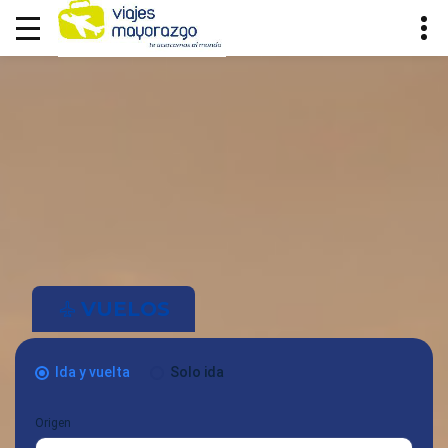
VUELOS
Ida y vuelta
Solo ida
Origen